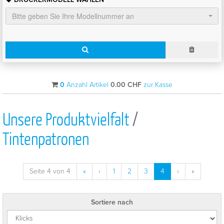
Bitte geben Sie Ihre Modellnummer an
0
Anzahl Artikel
0.00
CHF
zur Kasse
Unsere Produktvielfalt
/
Tintenpatronen
Seite 4 von 4
«
‹
1
2
3
4
›
»
Sortiere nach