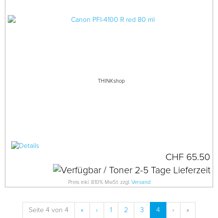
THINKshop
CHF 65.50
Preis inkl. 8.10% MwSt. zzgl.
Versand
Seite 4 von 4
«
‹
1
2
3
4
›
»