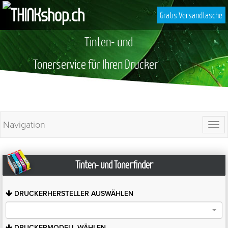
Gratis Versandtasche
Tinten- und
Tonerservice für Ihren Drucker
Navigation
Togg
navi
Tinten- und Tonerfinder
DRUCKERHERSTELLER
AUSWÄHLEN
DRUCKERMODELL
WÄHLEN